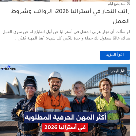
منذ بضع ايام
راتب النجار في أستراليا 2026: الرواتب وشروط
العمل
لو سألت أي نجار عربي اشتغل في أستراليا عن أول انطباع له عن سوق العمل
هناك، غالبًا سيقول لك جملة واحدة تلخّص كل شيء: "هنا المهنة تُقدَّر...
اقرأ المزيد
دليل الهجرة