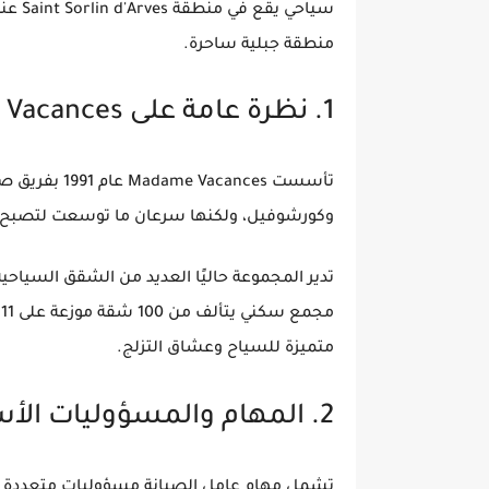
سياحي يقع في منطقة
Saint Sorlin d'Arves
منطقة جبلية ساحرة.
1. نظرة عامة على Madame Vacances ودورها في قطاع السياحة
تأسست
Madame Vacances
عام 1991 بفريق صغير تولى إدارة عدد محدود من الشاليهات في
وكورشوفيل
، ولكنها سرعان ما توسعت لتصبح
تدير المجموعة حاليًا العديد من الشقق السياحية
مجمع سكني يتألف من
100 شقة موزعة على 11 مبنى، مع منطقة مخصصة لحوض السباحة
متميزة للسياح وعشاق التزلج.
2. المهام والمسؤوليات الأساسية لعامل الصيانة
تشمل مهام عامل الصيانة مسؤوليات متعددة 