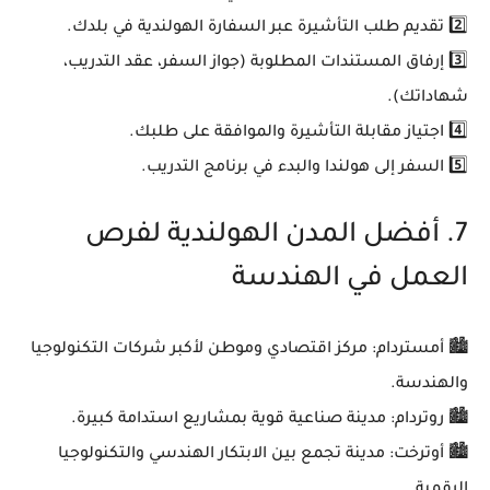
2️⃣
تقديم طلب التأشيرة
عبر السفارة الهولندية في بلدك.
3️⃣
إرفاق المستندات المطلوبة
(جواز السفر، عقد التدريب،
شهاداتك).
4️⃣
اجتياز مقابلة التأشيرة
والموافقة على طلبك.
5️⃣
السفر إلى هولندا والبدء في برنامج التدريب
.
7. أفضل المدن الهولندية لفرص
العمل في الهندسة
🏙️
أمستردام
: مركز اقتصادي وموطن لأكبر شركات التكنولوجيا
والهندسة.
🏙️
روتردام
: مدينة صناعية قوية بمشاريع استدامة كبيرة.
🏙️
أوترخت
: مدينة تجمع بين الابتكار الهندسي والتكنولوجيا