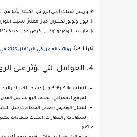
✳️
باريس
تمتلك أعلى الرواتب، لكنها أيضًا من
أغ
✳️
ليون وتولوز
تعتبران خيارًا ممتازًا بسبب التوا
✳️
مارسيليا وبوردو
توفران فرص عمل جيدة بتكا
أقرأ أيضاً:
رواتب العمل في البرتغال 2025 في قطاع البناء: دليل شامل
4. العوامل التي تؤثر على الرواتب في فرنسا
🔹
التعليم والخبرة
: كلما زادت خبرتك، زاد راتبك.
🔹
الموقع الجغرافي
: تختلف الرواتب بين المد
🔹
المجال الوظيفي
: بعض القطاعات مثل
التكن
🔹
الشهادات والمهارات
: امتلاك شهادات مهنية
مرتفع.