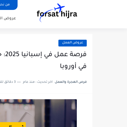
من نح
عروض ال
عروض العمل
فرص
في أوروبا
فرص الهجرة والعمل
اخر تحديث :
منذ عام
3 دقائق للقراءة