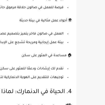
فرصة للعمل في
صالون حلاقة مرموق
حائز
🌍
أجواء عمل مثالية في بيئة حديثة
العمل في
صالون فاخر
يتميز بتصميم عصري
بيئة عمل
إيجابية ومريحة
تشجع على الإبداع 
🏠
مساعدة في العثور على سكن
نقدم لك
إرشادات ودعمًا للعثور على سك
توجيهات للتقديم على
الهوية الدنماركية
لتس
4. الحياة في الدنمارك: لماذا تعتبر هذه الفرصة مثالية؟