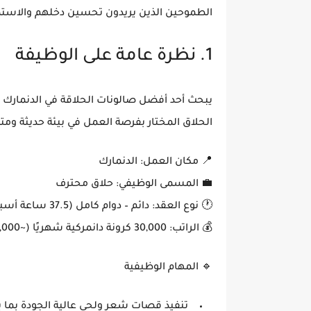
الطموحين الذين يريدون تحسين دخلهم والاستمتا
1. نظرة عامة على الوظيفة
يبحث أحد
أفضل صالونات الحلاقة في الدنمارك
ع
الحلاق المختار بفرصة العمل في بيئة حديثة ومتط
📍
مكان العمل
: الدنمارك
💼
المسمى الوظيفي
: حلاق محترف
🕐
نوع العقد
: دائم – دوام كامل (37.5 ساعة أسبوعيًا)
💰
الراتب
:
30,000 كرونة دانمركية شهريًا
(~4,000 يورو شهريًا)
🔹
المهام الوظيفية
تنفيذ
قصات شعر ولحى عالية الجودة
بما 