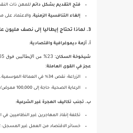
فتح التقديم بشكل دائم
للمهن ذات النقص
إلغاء التنافسية الزمنية
، والاعتماد على م
3. لماذا تحتاج إيطاليا إلى نصف مليون عامل؟
أ. أزمة ديموغرافية واقتصادية
:
: 23% من الإيطاليين فوق 65 عامًا.
شيخوخة السكان
:
عجز في القوى العاملة
الزراعة: نقص 34% في العمالة الموسمية.
الرعاية الصحية: حاجة إلى 100,000 ممرض/ممرضة بحلول 2027 .
ب. تجنب تكاليف الهجرة غير الشرعية
:
تكلفة إنقاذ المهاجرين غير النظاميين في 
خسائر الاقتصاد من العمل غير المسجل:
12