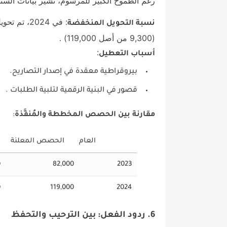
رغم الطموح الكبير للمرسوم، تشير بيانات الس
: في 2024، تم تحويل
نسبة التحويل المنخفضة
(9,300 من أصل 119,000) .
:
أسباب التعطيل
بيروقراطية معقدة في إصدار التصاريح.
قصور في البنية الرقمية لتلبية الطلبات .
مقارنة بين الحصص المخططة والمُنفَّذة
:
العام
الحصص المعلنة
0
82,000
2023
0
119,000
2024
6. ردود الفعل: بين الترحيب والتحفظ