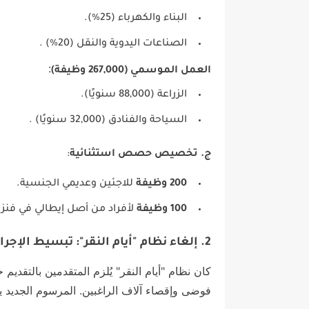
البناء والكهرباء (25%).
الصناعات اليدوية والنقل (20%) .
:
العمل الموسمي (267,000 وظيفة)
الزراعة (88,000 سنويًا).
السياحة والفنادق (32,000 سنويًا) .
ج. تخصيص حصص استثنائية
:
200 وظيفة
للاجئين وعديمي الجنسية.
100 وظيفة
لأفراد من أصل إيطالي في فنزوي
2. إلغاء نظام "أيام النقر": تبسيط الإجراءات
كان نظام "أيام النقر" يُلزم المتقدمين بالتقديم
فوضى وإقصاء آلاف الراغبين. المرسوم الجديد ي