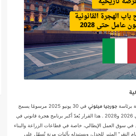
ية
ة برئاسة
في 30 يونيو 2025 مرسومًا يسمح
جورجيا ميلوني
إلى البلاد بين عامي 2026 و2028 . هذا القرار يُعدّ أكبر برنامج هجرة قانوني في
اد في سوق العمل الإيطالي، خاصة في قطاعات الزراعة والبناء
ام النقر" المثير للجدل، ويستبدله بآليات مرنة تُسهّل على