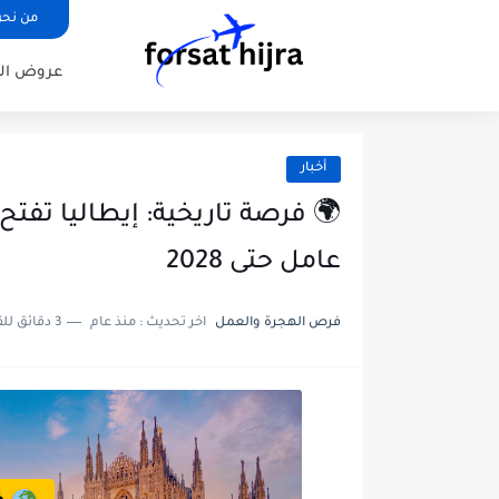
من نح
عروض ال
أخبار
🌍 فرصة تاريخية: إيطاليا تفتح
عامل حتى 2028
فرص الهجرة والعمل
اخر تحديث :
منذ عام
3 دقائق للقراءة