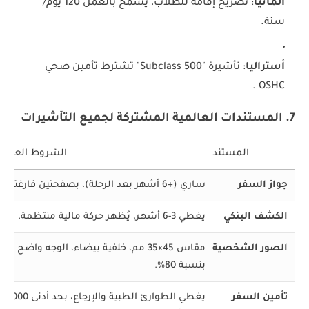
ألمانيا
: تصريح إقامة للطلاب، يسمح بالعمل 120 يوم/
سنة.
أستراليا
: تأشيرة "Subclass 500" تشترط تأمين صحي
OSHC .
7. المستندات العالمية المشتركة لجميع التأشيرات
المستند
الشروط العامة
جواز السفر
ساري (+6 أشهر بعد الرحلة)، بصفحتين فارغتين.
الكشف البنكي
يغطي 3-6 أشهر، يُظهر حركة مالية منتظمة.
الصور الشخصية
مقاس 35x45 مم، خلفية بيضاء، الوجه واضح
بنسبة 80%.
تأمين السفر
يغطي الطوارئ الطبية والإرجاع، بحد أدنى 0,000