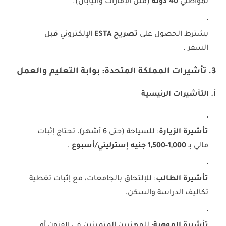
لمواطني
40 دولة
(مثل الإمارات واليابان).
يشترط الحصول على
تصريح ESTA
الإلكتروني قبل
السفر .
3. تأشيرات المملكة المتحدة: بوابة التعليم والعمل
أ. التأشيرات الرئيسية
تأشيرة الزيارة
: للسياحة (حتى 6 أشهر)، تحتاج إثبات
مالي بـ
1,000-1,500 جنيه إسترليني/أسبوع
.
تأشيرة الطالب
: للإلتحاق بالجامعات، مع إثبات تغطية
تكاليف الدراسة والسكن.
تأشيرة الموهبة
: للمهنيين المتميزين في الفنون أو