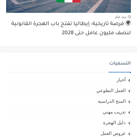
منذ عام
🌍 فرصة تاريخية: إيطاليا تفتح باب الهجرة القانونية
لنصف مليون عامل حتى 2028
التسميات
أخبار
العمل التطوعي
المنح الدراسية
تدريب مهني
دليل الهجرة
عروض العمل