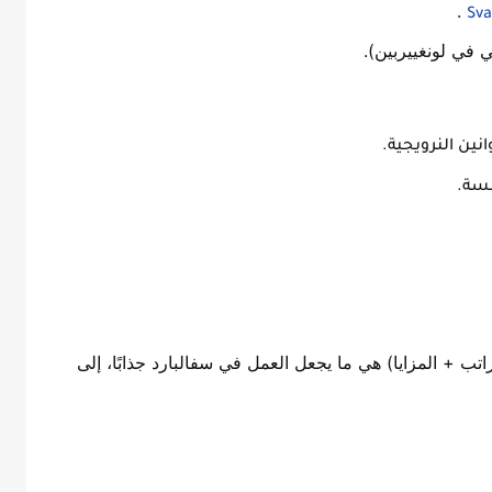
.
Sva
ي في لونغييربين).
نين النرويجية.
سة.
تب + المزايا) هي ما يجعل العمل في سفالبارد جذابًا، إلى