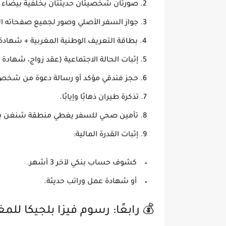
صورتان شخصيتان حديثتان
بخلفية بيضاء ومقاس 
جواز السفر الأصلي
وصور لجميع صفحاته الت
بطاقة التعريف الوطنية المغربية + شهادة
إثبات الحالة الاجتماعية
(عقد زواج، شهادة عز
حجز فندقي مؤكد أو رسالة دعوة من شخص 
تذكرة طيران ذهابًا وإيابًا.
تأمين صحي للسفر يغطي منطقة شنغن بأ
إثبات القدرة المالية:
كشوف حساب بنكي لآخر 3 أشهر.
أو شهادة عمل وراتب حديثة.
💰 رابعًا: رسوم فيزا بلجيكا للمغاربة