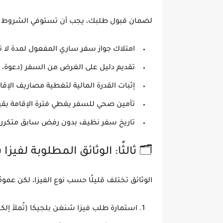
لضمان قبول طلبك، يجب أن تستوفي الشروط الت
امتلاك جواز سفر ساري المفعول
لمدة لا تقل عن 3 أشهر بع
تقديم دليل على الغرض من السفر
(دعوة، 
إثبات القدرة المالية
لتغطية مصاريف الإقام
تأمين صحي للسفر
يغطي فترة الإقامة بقيمة لا تق
تاريخ سفر نظيف
بدون رفض سابق متكرر 
🗂️ ثالثًا: الوثائق المطلوبة لفيزا بلجي
الوثائق تختلف قليلًا حسب نوع الفيزا، لكن عموم
استمارة طلب فيزا شنغن بلجيكا
(تُملأ إلكت