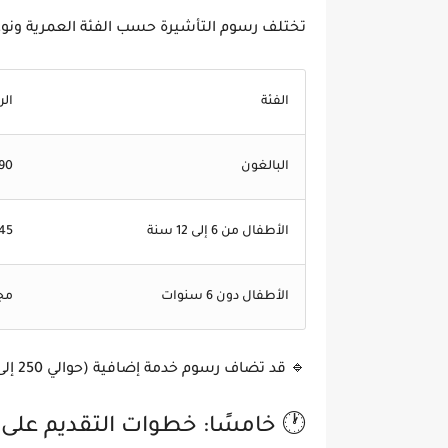
تختلف رسوم التأشيرة حسب الفئة العمرية ونوعها، 
الفئة
الر
البالغون
90 يورو
الأطفال من 6 إلى 12 سنة
45 يورو
الأطفال دون 6 سنوات
مجا
🔹
قد تضاف رسوم خدمة إضافية (حوالي 250 إلى 300 درهم) عند التقديم عبر مركز
🕐 خامسًا: خطوات التقديم على ف