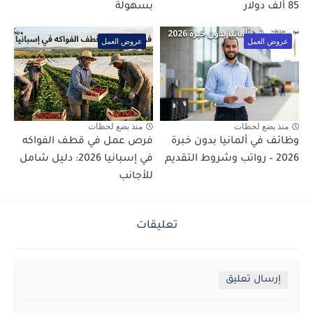
85 ألف دولار
بسهولة
عروض العمل
عروض العمل
منذ بضع لحظات
منذ بضع لحظات
وظائف في ألمانيا بدون خبرة
فرص عمل في قطف الفواكه
2026 – رواتب وشروط التقديم
في إسبانيا 2026: دليل شامل
للأجانب
تعليقات
إرسال تعليق