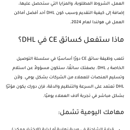
العمل، الشروط المطلوبة، والمزايا التي ستحصل عليها،
إضافة إلى كيفية التقديم وسبب كون DHL أحد أفضل أماكن
العمل في هولندا لعام 2024.
ماذا ستفعل كسائق CE في DHL؟
تلعب وظيفة
سائق CE
دورًا أساسيًا في سلسلة التوصيل
الخاصة بـ DHL. بصفتك سائقًا، ستكون مسؤولاً عن استلام
وتسليم المنصات للعملاء من الشركات بشكل يومي. ولأن
DHL تعتمد على السرعة والتنظيم والدقة، فإن دورك يكون مؤثرًا
بشكل مباشر في تجربة آلاف العملاء يوميًا.
مهامك اليومية تشمل:
قيادة الشاحنة في
وردية نهارية أو ليلية
(الاختيار ممكن).