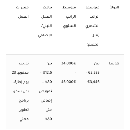
الدولة
متوسط
متوسط
بدلات
مميزات
الراتب
الراتب
العمل
العمل
الشهري
السنوي
الليلي/
(قبل
الإضافي
الخصم)
هولندا
بين
34,000€
بين
تدريب
2,533€ –
–
12.5% –
مدفوع، 23
3,446€
46,000€
30%
+
يوم إجازة،
تعويض
بدل سفر،
إضافي
برنامج
حتى
تطوير
50%
مهني