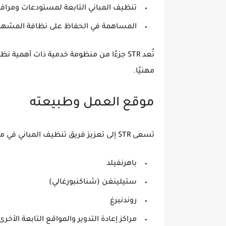
تنظيف المباني التابعة لمستودعات ومرافق dtreinigung Hamburg
المساهمة في الحفاظ على نظافة المشهد
تُعد STR جزءًا من منظومة خدمية ذات
أهمية نظا
مهنيًا.
موقع العمل وطبيعته
تسعى STR إلى تعزيز فريق
تنظيف المباني
في مس
باهرنفيلد
ستيلينغن (شناكنبورغالي)
روندنبرغ
مراكز إعادة التدوير والمواقع التابعة الأخرى