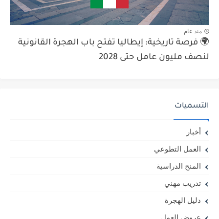
منذ عام
🌍 فرصة تاريخية: إيطاليا تفتح باب الهجرة القانونية
لنصف مليون عامل حتى 2028
التسميات
أخبار
العمل التطوعي
المنح الدراسية
تدريب مهني
دليل الهجرة
عروض العمل