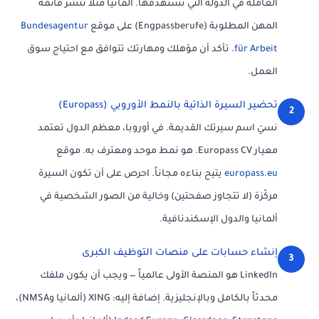
العاملة في الدولة التي تستهدفها. ألمانيا مثلاً تنشر قائمة
المهن المطلوبة (Engpassberufe) على موقع
Bundesagentur
für Arbeit
. تأكد أن مؤهلك ومهارتك تتوافق مع احتياج سوق
العمل.
تحضير السيرة الذاتية بالنمط الأوروبي (Europass)
2
نسيَ اسم سيرتك القديمة. في أوروبا، معظم الدول تعتمد
معيار Europass CV. هو نمط موحد ومعترف به. موقع
europass.eu
يتيح بناءه مجاناً. احرص على أن تكون السيرة
مركّزة (لا تتجاوز صفحتين) وخالية من الصور الشخصية في
ألمانيا والدول الإسكندنافية.
إنشاء حسابات على منصات التوظيف الكبرى
3
LinkedIn هو المنصة الأولى عالمياً — ويجب أن يكون ملفك
محدثاً بالكامل وبالإنجليزية. إضافة إليه: XING (ألمانيا وNMSA)،