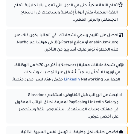
🏆
تعلّم اللغة مبكراً:
حتى في الدول التي تعمل بالإنجليزية، تعلّم
اللغة المحلية يفتح أبواباً إضافية ويساعدك في الاندماج
الاجتماعي والترقي المهني.
🔐
احصل على تقييم رسمي لشهادتك:
في ألمانيا يكون ذلك عبر
anabin.kmk.org أو موقع BQ-Portal. في هولندا عبر Nuffic.
هذه الخطوة توفّر عليك أسابيع من التأخير.
🌐
بنِ شبكة علاقات مهنية (Network):
أكثر من 70% من الوظائف
في أوروبا لا تُعلَن رسمياً. تُشغل عبر التوصيات وشبكات
المعارف.
Networking حقيقي هنا، ليس مجرد منصة.
LinkedIn
📊
ابحث عن الرواتب قبل التفاوض:
استخدم Glassdoor
وLinkedIn Salary وPayScale لمعرفة نطاق الراتب المعقول
في مهنتك وبلدك المستهدف. ستتفاوض بثقة وستحصل
على أفضل عرض.
💼
خصّص طلبك لكل وظيفة:
لا ترسل نفس السيرة الذاتية