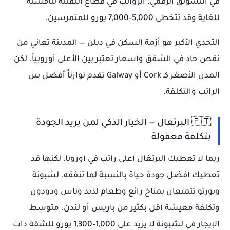
في التسويق الرقمي. الرواتب في قطاع التقنية تنافسية
للغاية وقد تتخطى
5,000–7,000 يورو
للمتمرسين.
التحدي الأكبر هو أزمة السكن في دبلن — المدينة تعاني من
نقص حاد في الشقق وأسعار تعتبر بين الأعلى أوروبياً. لكن
المدن الأصغر كـ Cork أو Galway تقدم توازناً أفضل بين
الراتب والتكلفة.
🇵🇹 البرتغال — الخيار الذكي لمن يريد الجودة
بتكلفة معقولة
ربما لا تعطيك البرتغال أعلى راتب في أوروبا، لكنها قد
تعطيك أفضل جودة حياة بالنسبة لما تنفقه. لشبونة
وبورتو تتمتعان بمناخ رائع وطعام لذيذ وناس ودودون
وتكلفة معيشة أقل بكثير من باريس أو لندن. متوسط
الإيجار في لشبونة لا يزيد على
1,000–1,300 يورو
للشقة ذات