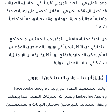
وهو الأعلى في الاتحاد الأوروبي تقريباً. في المقابل، الضرائب
قد تصل إلى 56%! لكن في المقابل تحصل على رعاية صحية
وتعليماً مجانياً وإجازة أمومة وأبوة سخية ودعماً اجتماعياً
شاملاً.
من ناحية عملية، هامش التوفير جيد للمهنيين، والمجتمع
الدنماركي من الأكثر ترحيباً في أوروبا بالمهاجرين المؤهلين.
تعلّم بعض الدنماركية يفتح أبواباً كثيرة، رغم أن الإنجليزية
سائدة في بيئات العمل الدولية.
🇮🇪 أيرلندا — وادي السيليكون الأوروبي
أيرلندا تستضيف المقار الأوروبية لـ Google وFacebook
وApple وLinkedIn وعشرات الشركات التقنية. هذا يجعلها
وجهة استثنائية للمبرمجين ومحللي البيانات والمتخصصين