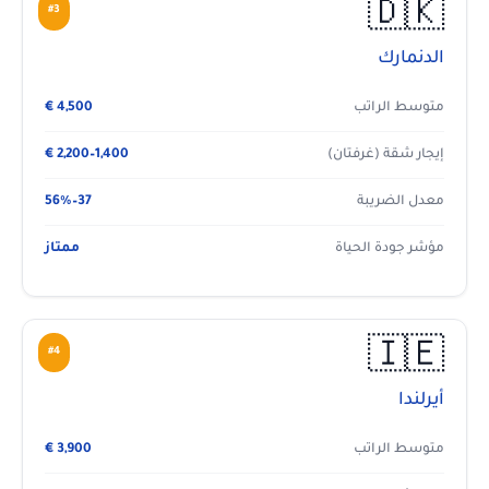
🇩🇰
#3
الدنمارك
متوسط الراتب
4,500 €
إيجار شقة (غرفتان)
1,400–2,200 €
معدل الضريبة
37–56%
مؤشر جودة الحياة
ممتاز
🇮🇪
#4
أيرلندا
متوسط الراتب
3,900 €