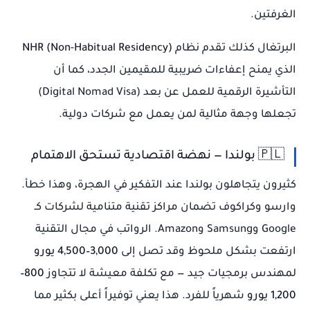
الغرفتين.
البرتغال كذلك تقدم نظام
NHR (Non-Habitual Residency)
الذي يمنح إعفاءات ضريبية للمقيمين الجدد، كما أن
التأشيرة الرقمية للعمل عن بعد (Digital Nomad Visa)
تجعلها وجهة مثالية لمن يعمل مع شركات دولية.
🇵🇱 بولندا — نهضة اقتصادية تستحق الاهتمام
كثيرون يتجاهلون بولندا عند التفكير في الهجرة، وهذا خطأ.
وارسو وكراكوف تضمان مراكز تقنية متنامية لشركات كـ
Google وSamsung وAmazon. الرواتب في مجال التقنية
ارتفعت بشكل ملحوظ وقد تصل إلى
3,000–4,500 يورو
لمهندس برمجيات جيد — مع تكلفة معيشة لا تتجاوز
800–
1,200 يورو
شهرياً للفرد. هذا يعني توفيراً أعلى بكثير مما