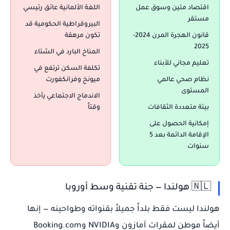
اقتصاد متين وسوق عمل
اللغة الألمانية عائق رئيسي
مستقر
البيروقراطية الحكومية قد
قانون الهجرة المرن 2024-
تكون مرهقة
2025
المناخ البارد في الشتاء
تعليم مجاني للأبناء
تكلفة السكن ترتفع في
نظام صحي عالمي
ميونخ وفرانكفورت
المستوى
الاندماج الاجتماعي يأخذ
بيئة متعددة الثقافات
وقتاً
إمكانية الحصول على
الإقامة الدائمة بعد 5
سنوات
🇳🇱 هولندا — جنة تقنية وسط أوروبا
هولندا ليست فقط بلداً جميلاً بقنواته وطواحينه — إنها
أيضاً موطن لمقرات آمازون وNVIDIA وBooking.com