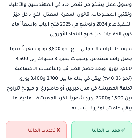
وسوق عمل يشكو من نقص حاد في المهندسين والأطباء
وتقنيي المعلومات. قانون المهرة المعدّل الذي دخل حيّز
التنفيذ عام 2024 وتوسّع في 2025 فتح الباب واسعاً أمام
ذوي الكفاءات من خارج الاتحاد الأوروبي.
متوسط الراتب الإجمالي يبلغ نحو
3,800 يورو شهرياً
، بينما
يصل راتب مهندس برمجيات بخبرة 3 سنوات إلى
4,500–
5,500 يورو
. وبعد خصم الضرائب والتأمينات الاجتماعية
(نحو 35–40%) يبقى في يدك ما بين 2,700 و3,400 يورو.
تكلفة المعيشة في مدن كبرلين أو هامبورغ أو ميونخ تتراوح
بين 1,500 و2,200 يورو شهرياً للفرد المعيشة العادية، ما
يبقي هامش توفير لا بأس به.
✅ مميزات ألمانيا
❌ تحديات ألمانيا