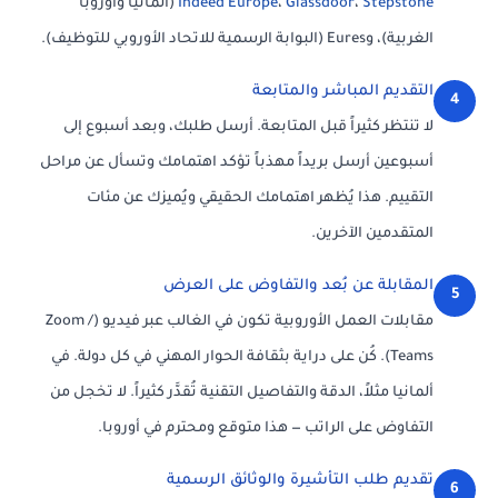
Stepstone
،
Glassdoor
،
Indeed Europe
(ألمانيا وأوروبا
الغربية)، وEures (البوابة الرسمية للاتحاد الأوروبي للتوظيف).
التقديم المباشر والمتابعة
4
لا تنتظر كثيراً قبل المتابعة. أرسل طلبك، وبعد أسبوع إلى
أسبوعين أرسل بريداً مهذباً تؤكد اهتمامك وتسأل عن مراحل
التقييم. هذا يُظهر اهتمامك الحقيقي ويُميزك عن مئات
المتقدمين الآخرين.
المقابلة عن بُعد والتفاوض على العرض
5
مقابلات العمل الأوروبية تكون في الغالب عبر فيديو (Zoom /
Teams). كُن على دراية بثقافة الحوار المهني في كل دولة. في
ألمانيا مثلاً، الدقة والتفاصيل التقنية تُقدَّر كثيراً. لا تخجل من
التفاوض على الراتب — هذا متوقع ومحترم في أوروبا.
تقديم طلب التأشيرة والوثائق الرسمية
6