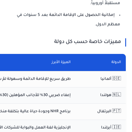
مستقبلاً أوروبياً.
إمكانية الحصول على الإقامة الدائمة
بعد 5 سنوات في
معظم الدول.
مميزات خاصة حسب كل دولة
الدولة
الميزة الأبرز
🇩🇪 ألمانيا
طريق سريع للإقامة الدائمة وسهولة لمّ 
🇳🇱 هولندا
إعفاء ضريبي 30% للأجانب المؤهلين (30% Ruling)
🇵🇹 البرتغال
برنامج NHR وجودة حياة عالية بتكلفة منخفضة
🇮🇪 أيرلندا
الإنجليزية لغة العمل والبوابة للشركات ال