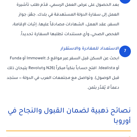
بعد الحصول على عرض العمل الرسمي، قدّم طلب تأشيرة
العمل إلى سفارة الدولة المستهدفة في بلدك. جهّز: جواز
السفر، عقد العمل، الشهادات مصادقاً عليها، إثبات الإقامة،
الفحص الصحي، وأي مستندات تطلبها السفارة تحديداً.
الاستعداد للمغادرة والاستقرار
7
ابحث عن السكن قبل السفر عبر مواقع كـ Immowelt أو Funda
أو Idealista. افتح حساباً بنكياً مبكراً (N26 وRevolut يتيحان ذلك
قبل الوصول). وتواصل مع مجتمعات العرب في الدولة — ستجد
دعماً لا يُقدَّر بثمن.
نصائح ذهبية لضمان القبول والنجاح في
أوروبا