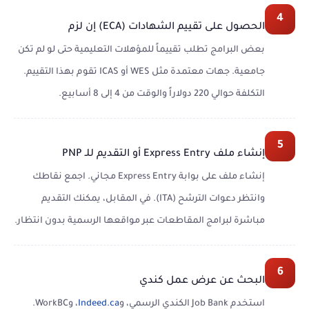
4
الحصول على تقييم الشهادات (ECA) إن لزم
بعض البرامج تطلب تقييماً للمؤهلات التعليمية حتى لو لم تكن
جامعية. جهات معتمدة مثل WES أو ICAS تقوم بهذا التقييم.
التكلفة حوالي 220 دولاراً والوقت من 4 إلى 8 أسابيع.
5
إنشاء ملف Express Entry أو التقديم للـ PNP
إنشاء ملف على بوابة Express Entry مجاني. اجمع نقاطك
وانتظر دعوات الترشح (ITA). في المقابل، يمكنك التقديم
مباشرة لبرامج المقاطعات عبر مواقعها الرسمية بدون انتظار.
6
البحث عن عرض عمل كندي
استخدم Job Bank الكندي الرسمي، و
Indeed.ca
، وWorkBC.