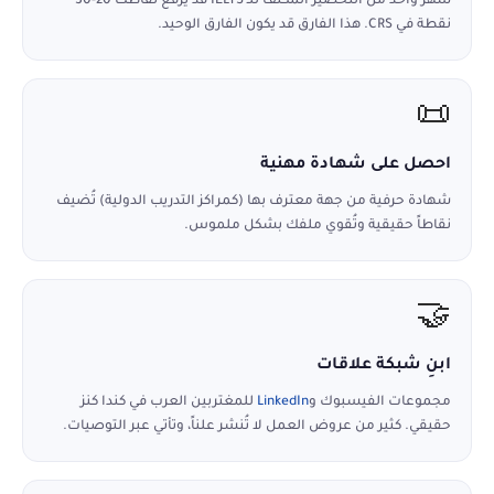
شهر واحد من التحضير المكثف للـ IELTS قد يرفع نقاطك 20-30
نقطة في CRS. هذا الفارق قد يكون الفارق الوحيد.
📜
احصل على شهادة مهنية
شهادة حرفية من جهة معترف بها (كمراكز التدريب الدولية) تُضيف
نقاطاً حقيقية وتُقوي ملفك بشكل ملموس.
🤝
ابنِ شبكة علاقات
مجموعات الفيسبوك و
LinkedIn
للمغتربين العرب في كندا كنز
حقيقي. كثير من عروض العمل لا تُنشر علناً، وتأتي عبر التوصيات.