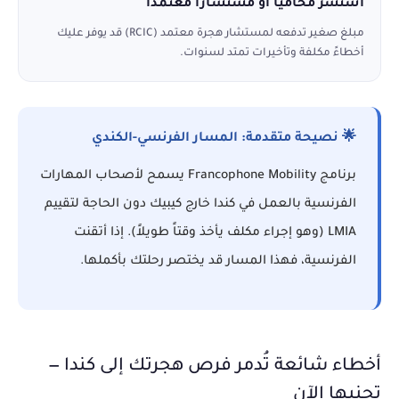
استشر محامياً أو مستشاراً معتمداً
مبلغ صغير تدفعه لمستشار هجرة معتمد (RCIC) قد يوفر عليك
أخطاءً مكلفة وتأخيرات تمتد لسنوات.
🌟 نصيحة متقدمة: المسار الفرنسي-الكندي
برنامج Francophone Mobility يسمح لأصحاب المهارات
الفرنسية بالعمل في كندا خارج كيبيك دون الحاجة لتقييم
LMIA (وهو إجراء مكلف يأخذ وقتاً طويلاً). إذا أتقنت
الفرنسية، فهذا المسار قد يختصر رحلتك بأكملها.
أخطاء شائعة تُدمر فرص هجرتك إلى كندا —
تجنبها الآن