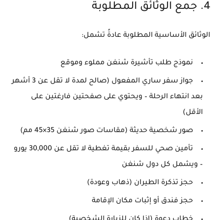
4. جمع الوثائق المطلوبة
الوثائق الأساسية المطلوبة عادةً تشمل:
نموذج طلب تأشيرة شنغن مملوء وموقع
جواز سفر ساري المفعول
(صالح لمدة لا تقل عن 3 أشهر
بعد انتهاء الرحلة – ويحتوي على صفحتين فارغتين على
الأقل)
صور شخصية حديثة
(مقاسات صور شنغن 35×45 مم)
تأمين صحي للسفر
بقيمة تغطية لا تقل عن 30,000 يورو
– ويشمل كل دول شنغن
حجز تذكرة الطيران
(ذهاب وعودة)
حجز فندق أو إثبات مكان الإقامة
خطاب دعوة (إذا كان للزيارة الشخصية)