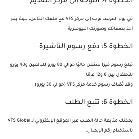
الخطوة 4: التوجه إلى مركز التقديم
في يوم الموعد، توجه إلى مركز VFS مع ملفك الكامل، حيث يتم
أخذ
بصماتك وصورتك البيومترية
.
الخطوة 5: دفع رسوم التأشيرة
تبلغ رسوم فيزا شنغن حاليًا حوالي
80 يورو للبالغين
و
40 يورو
للأطفال
بين 6 و12 عامًا.
وقد تُضاف رسوم خدمة مركز VFS (حوالي 30 يورو).
الخطوة 6: تتبع الطلب
يمكنك متابعة حالة الطلب عبر الموقع الإلكتروني لـ VFS Global
باستخدام رقم الإيصال.