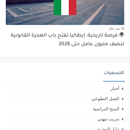
منذ عام
🌍 فرصة تاريخية: إيطاليا تفتح باب الهجرة القانونية
لنصف مليون عامل حتى 2028
التسميات
أخبار
العمل التطوعي
المنح الدراسية
تدريب مهني
دليل الهجرة