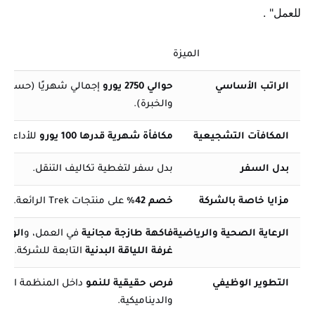
للعمل"
.
الميزة
الراتب الأساسي
حوالي 2750 يورو
إجمالي شهريًا (حسب ا
والخبرة).
المكافآت التشجيعية
مكافأة شهرية قدرها 100 يورو
للأداء الج
بدل السفر
بدل سفر لتغطية تكاليف التنقل.
مزايا خاصة بالشركة
خصم 42%
على منتجات Trek الرائعة.
الرعاية الصحية والرياضية
فاكهة طازجة مجانية
في العمل، و
الوصو
غرفة اللياقة البدنية
التابعة للشركة.
التطوير الوظيفي
فرص حقيقية للنمو
داخل المنظمة الدول
والديناميكية.