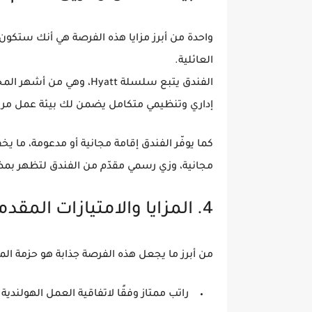
واحدة من أبرز مزايا هذه الفرصة هي أنك ستكون 
العائلية.
الفندق يتبع
سلسلة Hyatt
، وهي من أشهر الم
إداري وتنظيمي متكامل
يضمن لك بيئة عمل مريح
كما يوفّر الفندق
إقامة مجانية أو مدعومة
، ما يخ
مجانية
، و
زي رسمي مقدّم من الفندق
لتظهر بمظه
4. المزايا والامتيازات المقدمة
من أبرز ما يجعل هذه الفرصة جذابة هو حزمة الم
راتب ممتاز
وفقًا لاتفاقية العمل الهولندية