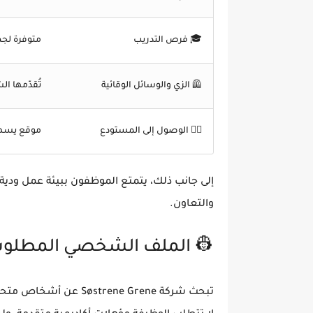
ع العاملين
فرص التدريب
🎓
شركة مجانًا
الزي والوسائل الوقائية
🦺
لات العامة
الوصول إلى المستودع
🚴‍♂️
مل ودية، ودعم إداري مستمر، وثقافة قائمة على
.
والتعاون
 الملف الشخصي المطلوب
ن وملتزمين
تبحث شركة Søstrene Grene عن