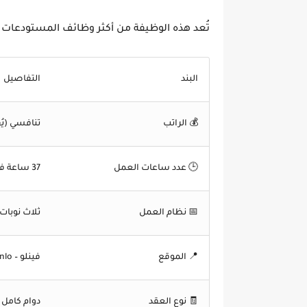
تُعد هذه الوظيفة من أكثر وظائف المستودعات في
البند
التفاصيل
💰
الراتب
تنافسي (يُقدر بنحو 2,000 – ,400
🕒
عدد ساعات العمل
37 ساعة في الأسبوع
📅
نظام العمل
ثلاث نوبات 
📍
الموقع
فينلو – Venlo، هولندا
🧾
نوع العقد
دوام كامل (Full-Time