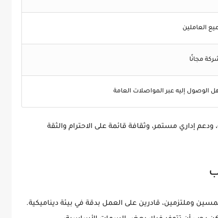
متوفرة لجمي
تُقدّمها ال
موقع يسهل الوصول إليه عبر المواص
الاحترام والثقة
إلى جانب ذلك، يتمتع الموظفون ببيئة ع

، قادرين على العمل بدقة في بيئة ديناميكية.
أشخاص متحمسي