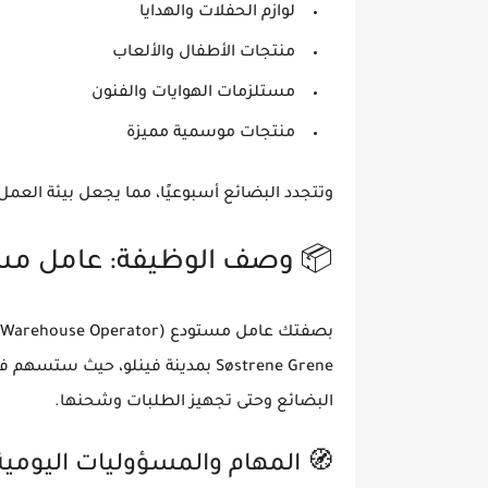
لوازم الحفلات والهدايا
منتجات الأطفال والألعاب
مستلزمات الهوايات والفنون
منتجات موسمية مميزة
ئة العمل داخل المستودع نشطة وسريعة التطور.
ل مستودع في فينلو، هولندا
عامل مستودع (Warehouse Operator)
بصفتك
دءًا من استقبال
Søstrene Grene بمدينة فينلو
البضائع وحتى تجهيز الطلبات وشحنها.
 المهام والمسؤوليات اليومية: