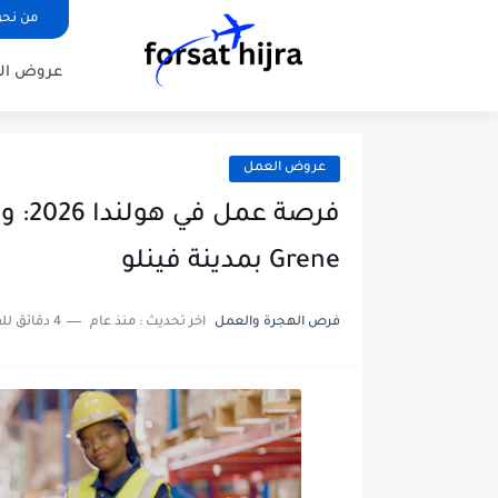
من نح
عروض ال
عروض العمل
Grene بمدينة فينلو
فرص الهجرة والعمل
اخر تحديث :
منذ عام
4 دقائق للقراءة