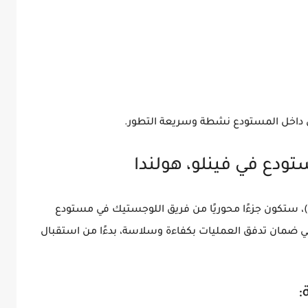
وتتجدد البضائع أسبوعيًا، مما يجعل بي
📦 وصف الوظيفة: عام
مستودع
، ستكون جزءًا محوريًا من فريق اللوجستيك في
، حيث ستسهم في ضمان تدفق العمليات بكفاءة وسلاسة، ب
