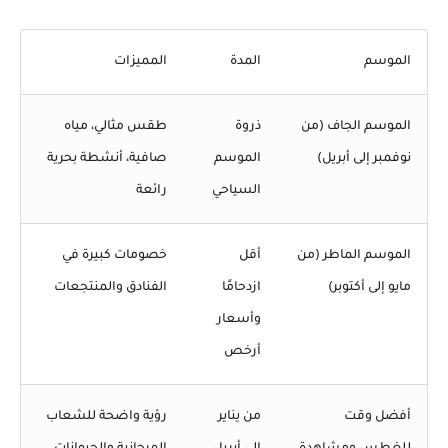
الموسم
المدة
المميزات
الموسم الجاف (من
ذروة
طقس مثالي، مياه
نوفمبر إلى أبريل)
الموسم
صافية، أنشطة بحرية
السياحي
رائعة
الموسم الماطر (من
أقل
خصومات كبيرة في
مايو إلى أكتوبر)
ازدحامًا
الفنادق والمنتجعات
وأسعار
أرخص
أفضل وقت
من يناير
رؤية واضحة للشعاب