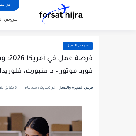
من نح
عروض ال
عروض العمل
فرصة 
فورد موتور – دافنبورت، فلوريدا
فرص الهجرة والعمل
اخر تحديث :
منذ عام
3 دقائق للقراءة