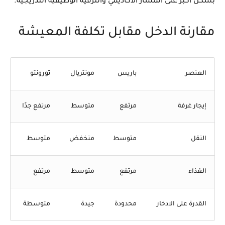
بشكل أكبر على المسار الأكاديمي والترقية الوظيفية التدريجية.
مقارنة الدخل مقابل تكلفة المعيشة
العنصر
باريس
مونتريال
تورونتو
إيجار غرفة
مرتفع
متوسط
مرتفع جدًا
النقل
متوسط
منخفض
متوسط
الغذاء
مرتفع
متوسط
مرتفع
القدرة على الادخار
محدودة
جيدة
متوسطة